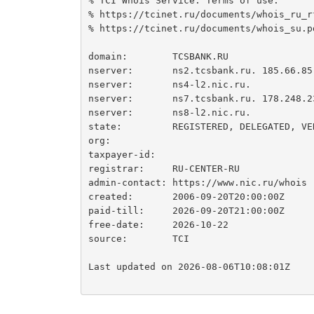
% TCI Whois Service. Terms of use:

% https://tcinet.ru/documents/whois_ru_rf
% https://tcinet.ru/documents/whois_su.pd
domain:        TCSBANK.RU

nserver:       ns2.tcsbank.ru. 185.66.85.
nserver:       ns4-l2.nic.ru.

nserver:       ns7.tcsbank.ru. 178.248.23
nserver:       ns8-l2.nic.ru.

state:         REGISTERED, DELEGATED, VER
org:

taxpayer-id:

registrar:     RU-CENTER-RU

admin-contact: https://www.nic.ru/whois

created:       2006-09-20T20:00:00Z

paid-till:     2026-09-20T21:00:00Z

free-date:     2026-10-22

source:        TCI

Last updated on 2026-08-06T10:08:01Z
