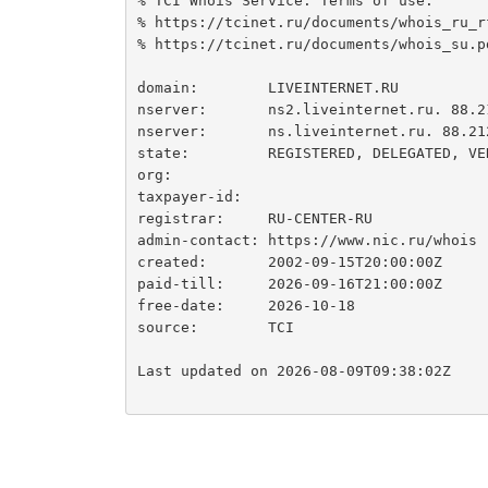
% TCI Whois Service. Terms of use:

% https://tcinet.ru/documents/whois_ru_rf
% https://tcinet.ru/documents/whois_su.pd
domain:        LIVEINTERNET.RU

nserver:       ns2.liveinternet.ru. 88.21
nserver:       ns.liveinternet.ru. 88.212
state:         REGISTERED, DELEGATED, VER
org:

taxpayer-id:

registrar:     RU-CENTER-RU

admin-contact: https://www.nic.ru/whois

created:       2002-09-15T20:00:00Z

paid-till:     2026-09-16T21:00:00Z

free-date:     2026-10-18

source:        TCI

Last updated on 2026-08-09T09:38:02Z
