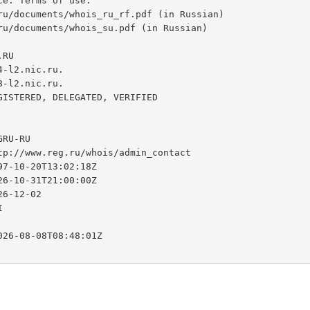
e. Terms of use:

ru/documents/whois_ru_rf.pdf (in Russian)

ru/documents/whois_su.pdf (in Russian)

RU

-l2.nic.ru.

-l2.nic.ru.

GISTERED, DELEGATED, VERIFIED

RU-RU

tp://www.reg.ru/whois/admin_contact

7-10-20T13:02:18Z

6-10-31T21:00:00Z

6-12-02



26-08-08T08:48:01Z
