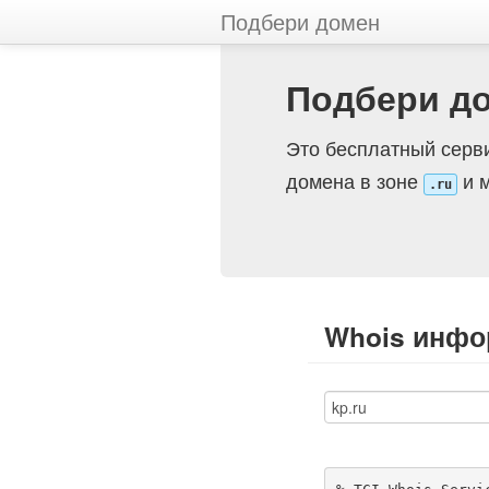
Подбери домен
Подбери д
Это бесплатный серви
домена в зоне
и м
.ru
Whois инфо