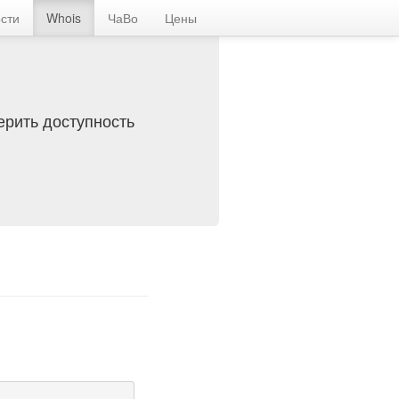
сти
Whois
ЧаВо
Цены
ерить доступность