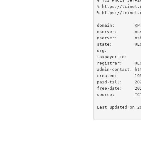
% TCI Whois Servic
% https://tcinet.
% https://tcinet.
domain:        KP.
nserver:       ns4
nserver:       ns8
state:         RE
org:

taxpayer-id:

registrar:     REG
admin-contact: ht
created:       199
paid-till:     202
free-date:     202
source:        TCI
Last updated on 20