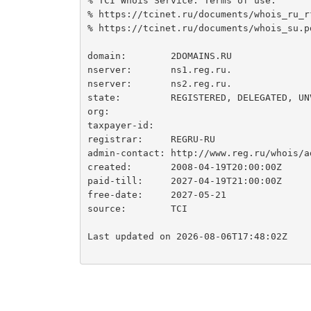
% TCI Whois Service. Terms of use:

% https://tcinet.ru/documents/whois_ru_rf
% https://tcinet.ru/documents/whois_su.pd
domain:        2DOMAINS.RU

nserver:       ns1.reg.ru.

nserver:       ns2.reg.ru.

state:         REGISTERED, DELEGATED, UNV
org:

taxpayer-id:

registrar:     REGRU-RU

admin-contact: http://www.reg.ru/whois/ad
created:       2008-04-19T20:00:00Z

paid-till:     2027-04-19T21:00:00Z

free-date:     2027-05-21

source:        TCI

Last updated on 2026-08-06T17:48:02Z
