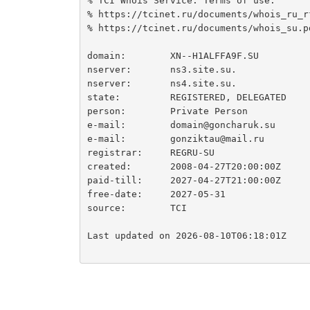
% TCI Whois Service. Terms of use:

% https://tcinet.ru/documents/whois_ru_rf
% https://tcinet.ru/documents/whois_su.pd
domain:        XN--H1ALFFA9F.SU

nserver:       ns3.site.su.

nserver:       ns4.site.su.

state:         REGISTERED, DELEGATED

person:        Private Person

e-mail:        domain@goncharuk.su

e-mail:        gonziktau@mail.ru

registrar:     REGRU-SU

created:       2008-04-27T20:00:00Z

paid-till:     2027-04-27T21:00:00Z

free-date:     2027-05-31

source:        TCI

Last updated on 2026-08-10T06:18:01Z
